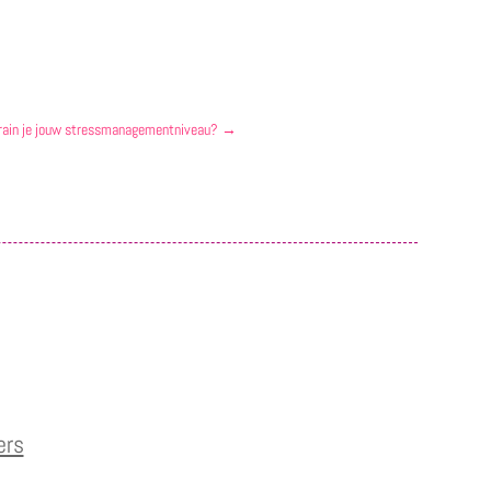
rain je jouw stressmanagementniveau?
→
ers