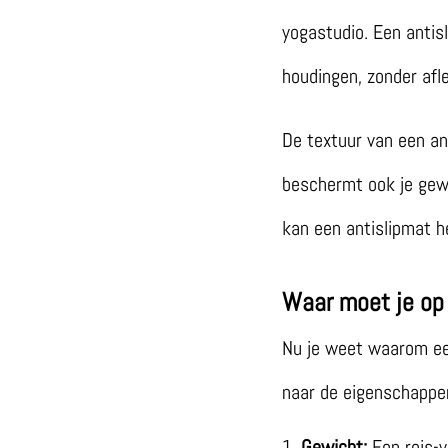
yogastudio. Een antis
houdingen, zonder afle
De textuur van een an
beschermt ook je gewr
kan een antislipmat h
Waar moet je op 
Nu je weet waarom een
naar de eigenschappen
Gewicht:
Een reis-y