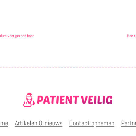
sium voor gezond haar
Hoe t
ome
Artikelen & nieuws
Contact opnemen
Partn