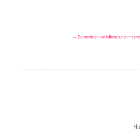
←
De voordelen van foliumzuur en magne
H