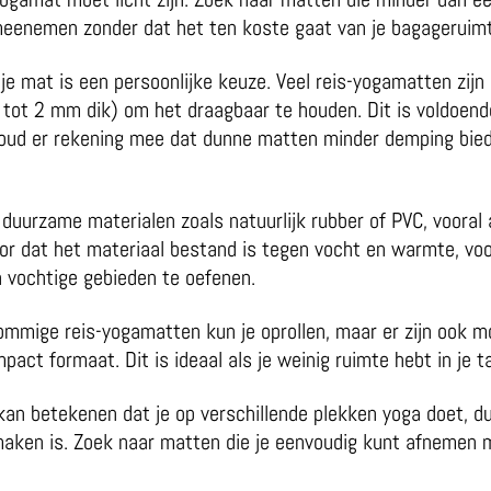
meenemen zonder dat het ten koste gaat van je bagageruim
je mat is een persoonlijke keuze. Veel reis-yogamatten zij
tot 2 mm dik) om het draagbaar te houden. Dit is voldoen
oud er rekening mee dat dunne matten minder demping bied
 duurzame materialen zoals natuurlijk rubber of PVC, vooral 
oor dat het materiaal bestand is tegen vocht en warmte, voor
n vochtige gebieden te oefenen.
ommige reis-yogamatten kun je oprollen, maar er zijn ook mo
ct formaat. Dit is ideaal als je weinig ruimte hebt in je ta
an betekenen dat je op verschillende plekken yoga doet, du
aken is. Zoek naar matten die je eenvoudig kunt afnemen 