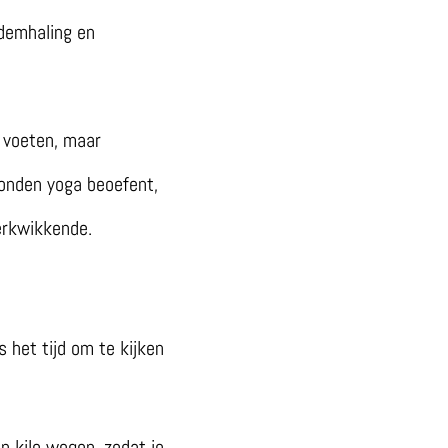
ademhaling en
n voeten, maar
ronden yoga beoefent,
erkwikkende.
 het tijd om te kijken
n kilo wegen, zodat je