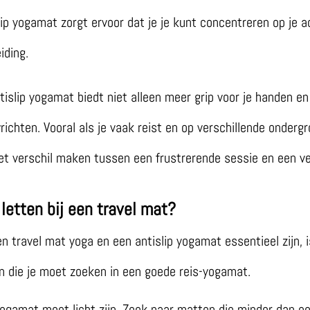
lip yogamat zorgt ervoor dat je je kunt concentreren op je 
iding.
tislip yogamat biedt niet alleen meer grip voor je handen e
ichten. Vooral als je vaak reist en op verschillende onderg
et verschil maken tussen een frustrerende sessie en een v
letten bij een travel mat?
 travel mat yoga en een antislip yogamat essentieel zijn, is
 die je moet zoeken in een goede reis-yogamat.
ogamat moet licht zijn. Zoek naar matten die minder dan ee