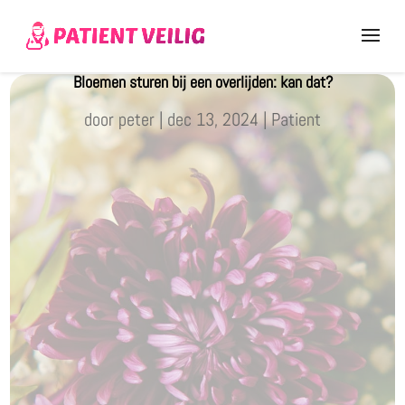
Bloemen sturen bij een overlijden: kan dat?
door
peter
|
dec 13, 2024
|
Patient