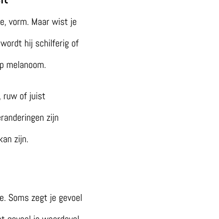
e, vorm. Maar wist je
ordt hij schilferig of
 op melanoom.
 ruw of juist
eranderingen zijn
an zijn.
te. Soms zegt je gevoel
at gevoel is waardevol.