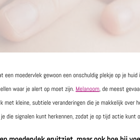
t een moedervlek gewoon een onschuldig plekje op je huid i
ellen waar je alert op moet zijn.
Melanoom
, de meest gevaa
k met kleine, subtiele veranderingen die je makkelijk over he
oe je die signalen kunt herkennen, zodat je op tijd actie kun
een moedervlek eruitziet, maar ook hoe hij voe