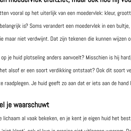
en vooral op het uiterlijk van een moedervlek: kleur, groott
belangrijk is? Soms verandert een moedervlek in een bultje, w
 die maar niet verdwijnt. Dat zijn tekenen die kunnen wijzen
 op je huid plotseling anders aanvoelt? Misschien is hij hard,
het alsof er een soort verdikking ontstaat? Ook dit soort v
e raadplegen. Je huid geeft zo aan dat er iets aan de hand k
el je waarschuwt
e lichaam al vaak bekeken, en je kent je eigen huid het bes
‘niet klopt’, ook al kun je precies niet uitleggen waarom. D